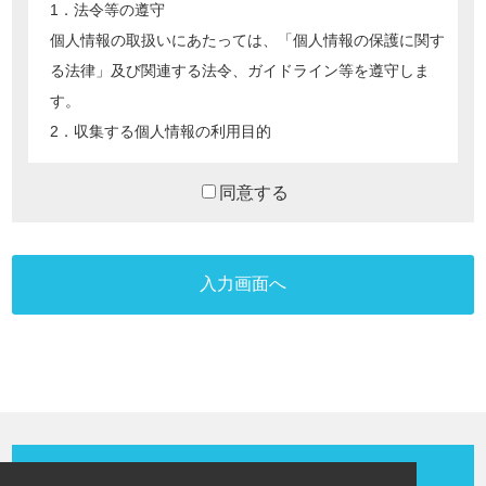
1．法令等の遵守
個人情報の取扱いにあたっては、「個人情報の保護に関す
る法律」及び関連する法令、ガイドライン等を遵守しま
す。
2．収集する個人情報の利用目的
情報収集時に同意いただいた
利用目的
の範囲内で利用しま
す。
同意する
3．個人情報の第三者提供
あらかじめご承諾をいただいた場合、業務を委託する場合
及び正当な理由のある場合以外は、個人情報を第三者には
提供しません。
4．個人情報の共同利用
個人情報を当社グループ企業内で共同利用する場合には、
あらかじめ共同利用の内容を明示し、同意をいただいた上
で収集します。
5．個人情報の開示等の手続き
お問い合わせはこちらから